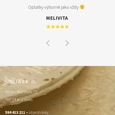
Oplatky výborné jako vždy
MELIVITA
UNITA s r. o.
Městys Bílá Voda 79,
790 69 Bílá Voda
584 413 211 –
objednávky