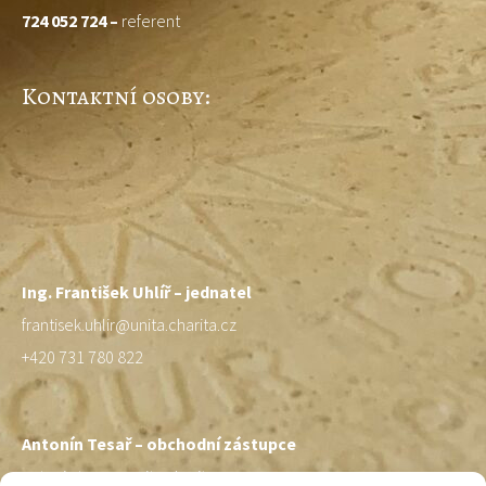
724 052 724 –
referent
Kontaktní osoby:
Ing. František Uhlíř – jednatel
frantisek.uhlir@unita.charita.cz
+420 731 780 822
Antonín Tesař – obchodní zástupce
antonin.tesar@unita.charita.cz