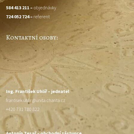
584 413 211 –
objednávky
724 052 724 –
referent
Kontaktní osoby:
Ing. František Uhlíř – jednatel
frantisek.uhlir@unita.charita.cz
+420 731 780 822
Antonín Tesař – obchodní zástupce