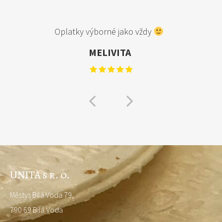
Oplatky výborné jako vždy
MELIVITA
UNITA s r. o.
Městys Bílá Voda 79,
790 69 Bílá Voda